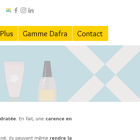
 Plus
Gamme Dafra
Contact
ydratée
. En fait, une
carence en
acné. Ils peuvent même
rendre la