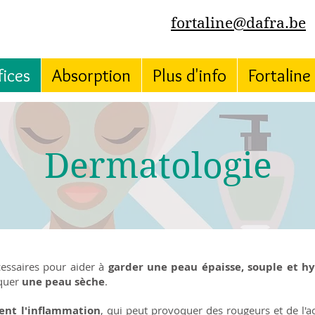
fortaline@dafra.be
ices
Absorption
Plus d'info
Fortaline
Dermatologie
essaires pour aider à
garder une peau épaisse, souple et h
quer
une peau sèche
.
ent l'inflammation
, qui peut provoquer des rougeurs et de l'