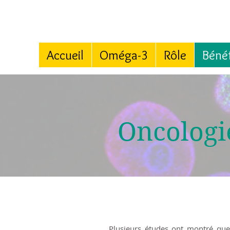
Accueil
Oméga-3
Rôle
Bénéf
Oncologi
Plusieurs études ont montré que