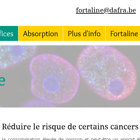
fortaline@dafra.be
ices
Absorption
Plus d'info
Fortaline
e
Réduire le risque de certains cancers
 la consommation élevée de poisson et peut-être un apport é