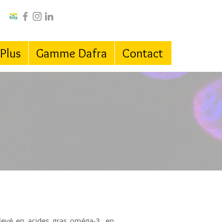
 Plus
Gamme Dafra
Contact
levé en acides gras oméga-3, en