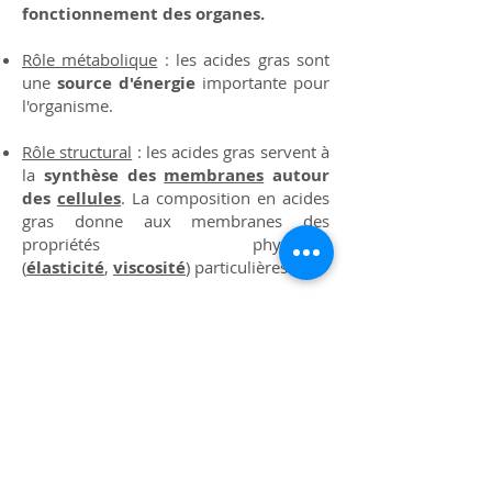
fonctionnement des organes.
Rôle métabolique
: les acides gras sont
une
source d'énergie
importante pour
l'organisme.
Rôle structural
: les acides gras servent à
la
synthèse des
membranes
autour
des
cellules
. La composition en acides
gras donne aux membranes des
propriétés physiques
(
élasticité
,
viscosité
) particulières.
Rôle de messager
: les acides gras sont
les
précurseurs de plusieurs
messagers intra- et
extracellulaires
(hormones –
médiateurs de l’inflammation, …).
Les acides gras dans les aliments