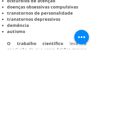
distúrbios de atenção
doenças obsessivas compulsivas
transtornos de personalidade
transtornos depressivos
demência
autismo
O trabalho científico
leva à
conclusão de que esses
ácidos graxos
têm
um potencial efeito protetor
contra distúrbios psiquiátricos
.
Todos os benefícios
Você é um profissional de saúde?
Crie a sua conta pessoal em
www.dafrapharma.com
e
descubra toda a gama de produtos Dafra Pharma!