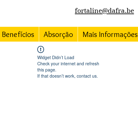
fortaline@dafra.be
Benefícios
Absorção
Mais Informações
Widget Didn’t Load
Check your internet and refresh
this page.
If that doesn’t work, contact us.