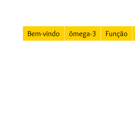
Bem-vindo
ômega-3
Função