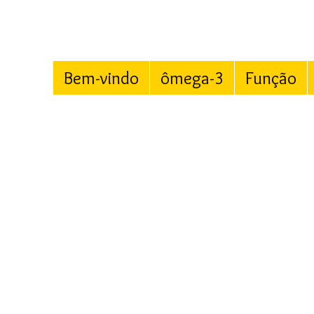
Bem-vindo
ômega-3
Função