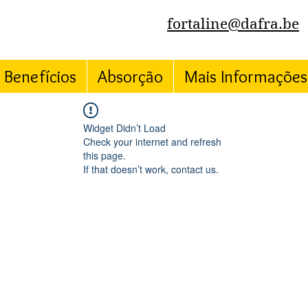
fortaline@dafra.be
Benefícios
Absorção
Mais Informações
Widget Didn’t Load
Check your internet and refresh
this page.
If that doesn’t work, contact us.