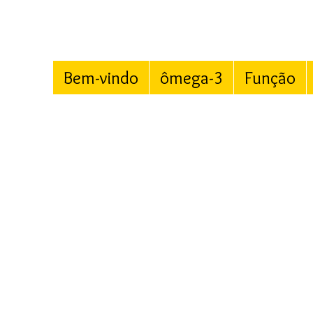
Bem-vindo
ômega-3
Função