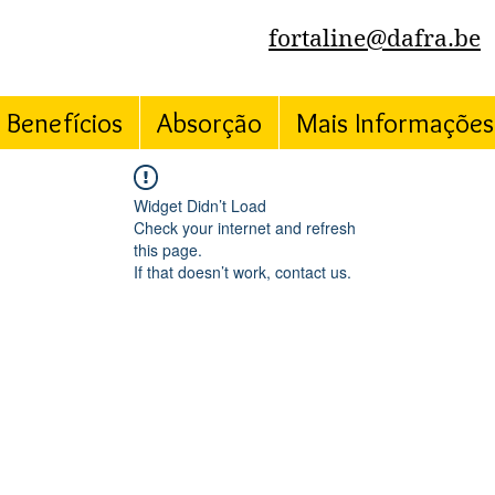
fortaline@dafra.be
Benefícios
Absorção
Mais Informações
Widget Didn’t Load
Check your internet and refresh
this page.
If that doesn’t work, contact us.