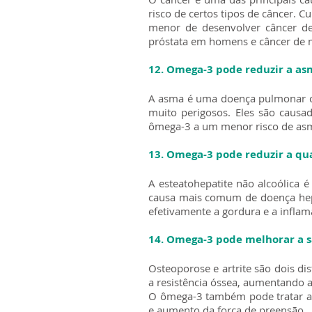
risco de certos tipos de câncer
menor de desenvolver câncer de
próstata em homens e câncer de 
12. Omega-3 pode reduzir a as
A asma é uma doença pulmonar crô
muito perigosos. Eles são causa
ômega-3 a um menor risco de asma
13. Omega-3 pode reduzir a qu
A esteatohepatite não alcoólica
causa mais comum de doença hepá
efetivamente a gordura e a infla
14. Omega-3 pode melhorar a s
Osteoporose e artrite são dois d
a resistência óssea, aumentando a
O ômega-3 também pode tratar a 
e aumento da força de preensão.