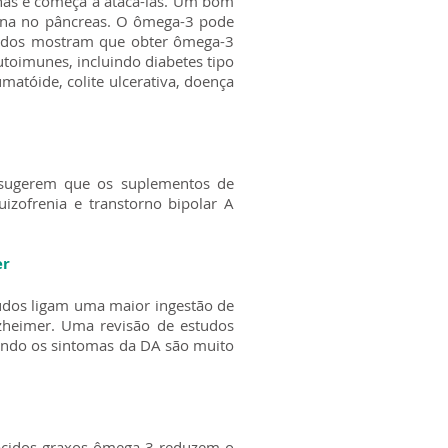
has e começa a atacá-las. Um bom
ulina no pâncreas. O ômega-3 pode
studos mostram que obter ômega-3
utoimunes, incluindo diabetes tipo
matóide, colite ulcerativa, doença
s sugerem que os suplementos de
zofrenia e transtorno bipolar A
er
tudos ligam uma maior ingestão de
zheimer. Uma revisão de estudos
ando os sintomas da DA são muito
 ácidos graxos ômega-3 reduzem o