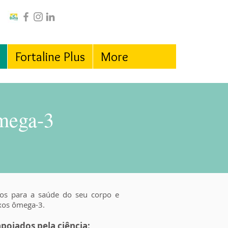
Fortaline Plus
More
ômega-3
sos para a saúde do seu corpo e
xos ômega-3.
poiados pela ciência: