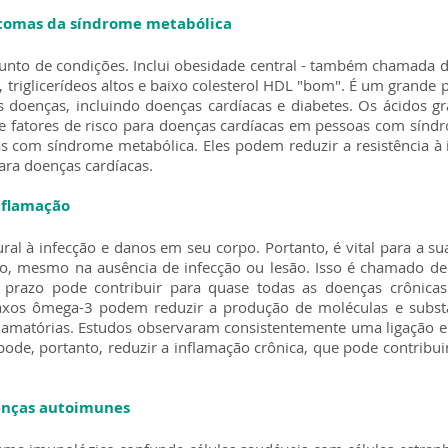
ntomas da síndrome metabólica
unto de condições. Inclui obesidade central - também chamada
na, triglicerídeos altos e baixo colesterol HDL "bom". É um grand
s doenças, incluindo doenças cardíacas e diabetes. Os ácidos
ão e fatores de risco para doenças cardíacas em pessoas com sí
as com síndrome metabólica. Eles podem reduzir a resistência à 
para doenças cardíacas.
nflamação
al à infecção e danos em seu corpo. Portanto, é vital para a su
o, mesmo na ausência de infecção ou lesão. Isso é chamado de 
 prazo pode contribuir para quase todas as doenças crônicas
raxos ômega-3 podem reduzir a produção de moléculas e substâ
flamatórias. Estudos observaram consistentemente uma ligação 
de, portanto, reduzir a inflamação crônica, que pode contribuir
enças autoimunes