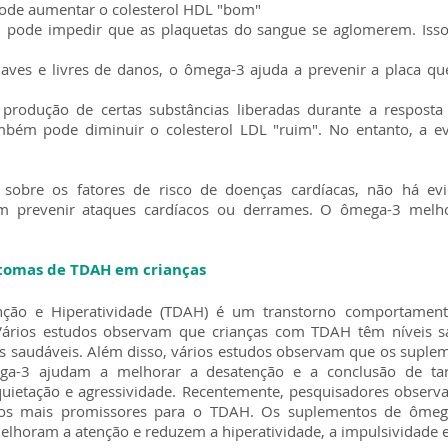
ode aumentar o colesterol HDL "bom"
pode impedir que as plaquetas do sangue se aglomerem. Isso 
uaves e livres de danos, o ômega-3 ajuda a prevenir a placa qu
rodução de certas substâncias liberadas durante a resposta 
ém pode diminuir o colesterol LDL "ruim". No entanto, a evi
s sobre os fatores de risco de doenças cardíacas, não há ev
 prevenir ataques cardíacos ou derrames. O ômega-3 melhor
ntomas de TDAH em crianças
nção e Hiperatividade (TDAH) é um transtorno comportamenta
 Vários estudos observam que crianças com TDAH têm níveis s
s saudáveis. Além disso, vários estudos observam que os supl
a-3 ajudam a melhorar a desatenção e a conclusão de ta
nquietação e agressividade. Recentemente, pesquisadores obser
os mais promissores para o TDAH. Os suplementos de ômega
lhoram a atenção e reduzem a hiperatividade, a impulsividade e