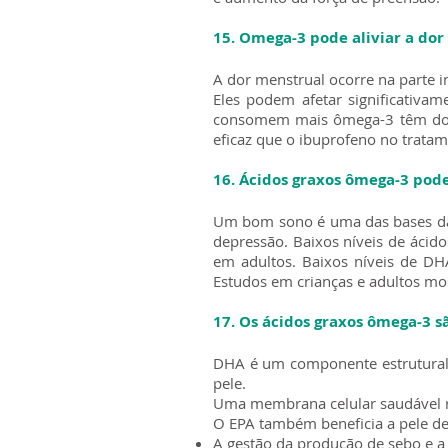
15. Omega-3 pode aliviar a do
A dor menstrual ocorre na parte in
Eles podem afetar significativa
consomem mais ômega-3 têm dor
eficaz que o ibuprofeno no trata
16. Ácidos graxos ômega-3 pod
Um bom sono é uma das bases da s
depressão. Baixos níveis de ácid
em adultos. Baixos níveis de DH
Estudos em crianças e adultos m
17. Os ácidos graxos ômega-3 s
DHA é um componente estrutural 
pele.
Uma membrana celular saudável re
O EPA também beneficia a pele de
A gestão da produção de sebo e a 