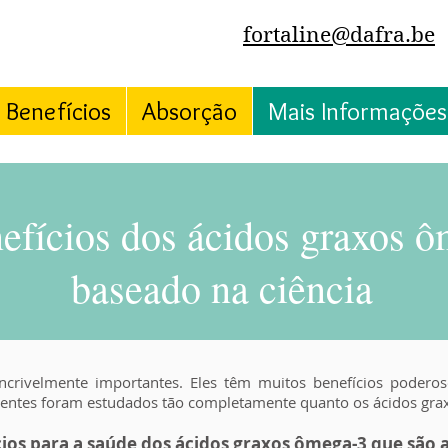
fortaline@dafra.be
Benefícios
Absorção
Mais Informações
efícios dos ácidos graxos 
baseado na ciência
ncrivelmente importantes. Eles têm muitos benefícios podero
ientes foram estudados tão completamente quanto os ácidos gra
cios para a saúde dos ácidos graxos ômega-3 que são a