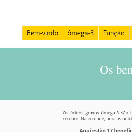
Bem-vindo
ômega-3
Função
Os ben
Os ácidos graxos ômega-3 são i
cérebro. Na verdade, poucos nutr
Aqui estão 17 benefí