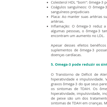
Colesterol HDL "bom": ômega-3 p
Coágulos sanguíneos: O ômega-3 
sanguíneos prejudiciais
Placa: Ao manter suas artérias s
artérias.
Inflamação: O ômega-3 reduz a p
algumas pessoas, o ômega-3 tamb
encontram um aumento no LDL.
Apesar desses efeitos benéfico
suplementos de ômega-3 possam
doenças cardíacas.
5. Omega-3 pode reduzir os si
O Transtorno de Déficit de Ate
hiperatividade e impulsividade.
graxos ômega-3 do que seus pare
os sintomas de TDAH. Os ômeg
hiperatividade, impulsividade, i
de peixe são um dos tratament
sintomas de TDAH em crianças. Me