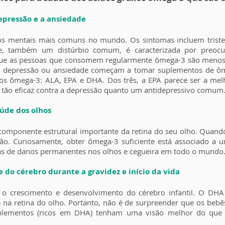
pressão e a ansiedade​
s mentais mais comuns no mundo. Os sintomas incluem tristez
ade, também um distúrbio comum, é caracterizada por preocu
que as pessoas que consomem regularmente ômega-3 são menos 
m depressão ou ansiedade começam a tomar suplementos de ôm
axos ômega-3: ALA, EPA e DHA. Dos três, a EPA parece ser a m
 tão eficaz contra a depressão quanto um antidepressivo comum
úde dos olhos
omponente estrutural importante da retina do seu olho. Quando
o. Curiosamente, obter ômega-3 suficiente está associado a 
sas de danos permanentes nos olhos e cegueira em todo o mundo
 do cérebro durante a gravidez e início da vida
 o crescimento e desenvolvimento do cérebro infantil. O D
% na retina do olho. Portanto, não é de surpreender que os be
plementos (ricos em DHA) tenham uma visão melhor do qu