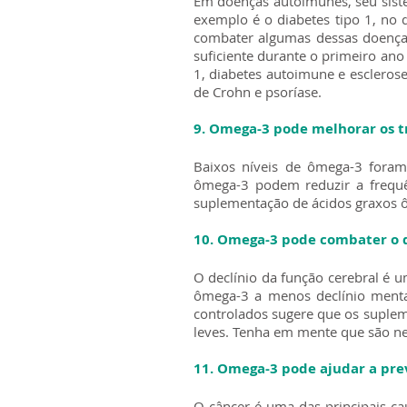
Em doenças autoimunes, seu sist
exemplo é o diabetes tipo 1, no 
combater algumas dessas doenças
suficiente durante o primeiro ano
1, diabetes autoimune e esclerose
de Crohn e psoríase.
9. Omega-3 pode melhorar os t
Baixos níveis de ômega-3 foram
ômega-3 podem reduzir a frequê
suplementação de ácidos graxos 
10. Omega-3 pode combater o d
O declínio da função cerebral é 
ômega-3 a menos declínio menta
controlados sugere que os suple
leves. Tenha em mente que são ne
11. Omega-3 pode ajudar a pre
O câncer é uma das principais c