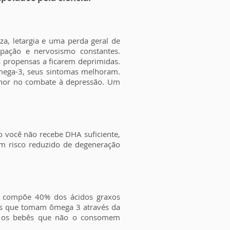
a, letargia e uma perda geral de
pação e nervosismo constantes.
propensas a ficarem deprimidas.
ega-3, seus sintomas melhoram.
elhor no combate à depressão. Um
.
 você não recebe DHA suficiente,
um risco reduzido de degeneração
.
HA compõe 40% dos ácidos graxos
bês que tomam ômega 3 através da
e os bebês que não o consomem