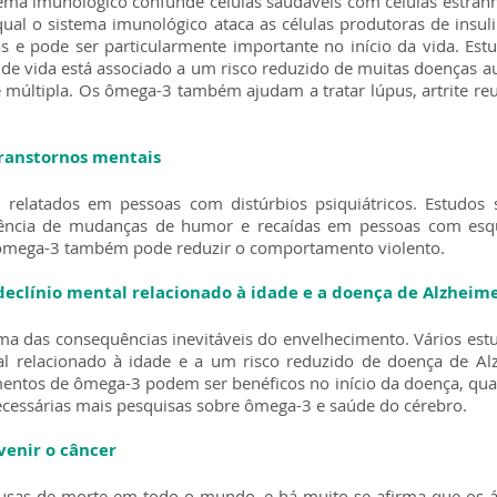
ema imunológico confunde células saudáveis com células estran
qual o sistema imunológico ataca as células produtoras de ins
 e pode ser particularmente importante no início da vida. E
 de vida está associado a um risco reduzido de muitas doenças a
 múltipla. Os ômega-3 também ajudam a tratar lúpus, artrite reu
ranstornos mentais
 relatados em pessoas com distúrbios psiquiátricos. Estudo
ncia de mudanças de humor e recaídas em pessoas com esqui
ômega-3 também pode reduzir o comportamento violento.
eclínio mental relacionado à idade e a doença de Alzheim
uma das consequências inevitáveis do envelhecimento. Vários es
l relacionado à idade e a um risco reduzido de doença de Al
mentos de ômega-3 podem ser benéficos no início da doença, qu
cessárias mais pesquisas sobre ômega-3 e saúde do cérebro.
venir o câncer
ausas de morte em todo o mundo, e há muito se afirma que os