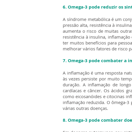
6. Omega-3 pode reduzir os si
A síndrome metabólica é um conj
pressão alta, resistência à insuli
aumenta o risco de muitas outra
resistência à insulina, inflamaç
ter muitos benefícios para pesso
melhorar vários fatores de risco 
7. Omega-3 pode combater a i
A inflamação é uma resposta natur
às vezes persiste por muito temp
duração. A inflamação de longo
cardíacas e câncer. Os ácidos g
como eicosanóides e citocinas in
inflamação reduzida. O ômega-3 po
várias outras doenças.
8. Omega-3 pode combater do