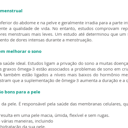
r menstrual
ferior do abdome e na pelve e geralmente irradia para a parte inf
mente a qualidade de vida. No entanto, estudos comprovam re
es menstruais mais leves. Um estudo até determinou que um 
mento de dores intensas durante a menstruação.
em melhorar o sono
aúde ideal. Estudos ligam a privação do sono a muitas doenças
os graxos ômega-3 estão associados a problemas de sono em cri
A também estão ligados a níveis mais baixos do hormônio mel
ostram que a suplementação de ômega-3 aumenta a duração e a q
ão bons para a pele
da pele. É responsável pela saúde das membranas celulares, 
sulta em uma pele macia, úmida, flexível e sem rugas.
 várias maneiras, incluindo
hidratação da sua pele.