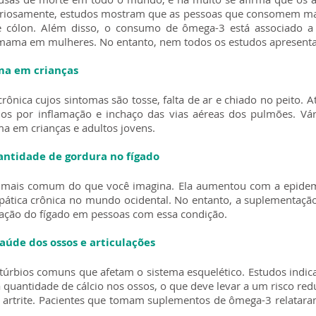
. Curiosamente, estudos mostram que as pessoas que consomem m
 cólon. Além disso, o consumo de ômega-3 está associado a
mama em mulheres. No entanto, nem todos os estudos apresent
ma em crianças
nica cujos sintomas são tosse, falta de ar e chiado no peito.
dos por inflamação e inchaço das vias aéreas dos pulmões. V
 em crianças e adultos jovens.
antidade de gordura no fígado
 é mais comum do que você imagina. Ela aumentou com a epidem
tica crônica no mundo ocidental. No entanto, a suplementaçã
mação do fígado em pessoas com essa condição.
aúde dos ossos e articulações
istúrbios comuns que afetam o sistema esquelético. Estudos in
 quantidade de cálcio nos ossos, o que deve levar a um risco re
artrite. Pacientes que tomam suplementos de ômega-3 relataram